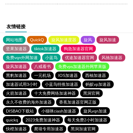
友情链接
网站地图
QuickQ
旋风加速度器
旋风
旋风加速
坚果加速器
tiktok加速器
狗急加速器官网
免费vqn外网加速
小蓝鸟
优途加速器官网
风驰加速器
旋风加速器
八戒看书
免费vps加速器外网苹果版
黑豹加速器
一元机场
IOS加速器
西柚加速器
加速器试用3小时
小蓝鸟特推加速器
蚂蚁vp加速器
火箭加速器
十大免费网络加速神器
黑洞官网
永久不收费的海外加速器
香蕉加速器官网正版
DISBAO下载站
小猫咪ciash加速器
旋风vqn加速
quickq
2023免费加速神器
每天免费2小时加速器
快橙加速器
爬墙专用加速器
黑洞加速官网