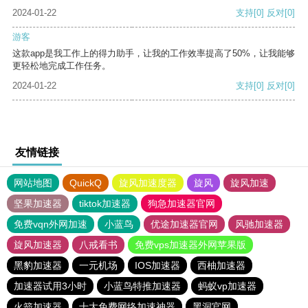
2024-01-22
支持
[0]
反对
[0]
游客
这款app是我工作上的得力助手，让我的工作效率提高了50%，让我能够
更轻松地完成工作任务。
2024-01-22
支持
[0]
反对
[0]
友情链接
网站地图
QuickQ
旋风加速度器
旋风
旋风加速
坚果加速器
tiktok加速器
狗急加速器官网
免费vqn外网加速
小蓝鸟
优途加速器官网
风驰加速器
旋风加速器
八戒看书
免费vps加速器外网苹果版
黑豹加速器
一元机场
IOS加速器
西柚加速器
加速器试用3小时
小蓝鸟特推加速器
蚂蚁vp加速器
火箭加速器
十大免费网络加速神器
黑洞官网