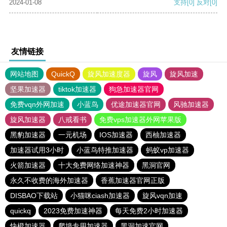
2024-01-08
支持
[0]
反对
[0]
友情链接
网站地图
QuickQ
旋风加速度器
旋风
旋风加速
坚果加速器
tiktok加速器
狗急加速器官网
免费vqn外网加速
小蓝鸟
优途加速器官网
风驰加速器
旋风加速器
八戒看书
免费vps加速器外网苹果版
黑豹加速器
一元机场
IOS加速器
西柚加速器
加速器试用3小时
小蓝鸟特推加速器
蚂蚁vp加速器
火箭加速器
十大免费网络加速神器
黑洞官网
永久不收费的海外加速器
香蕉加速器官网正版
DISBAO下载站
小猫咪ciash加速器
旋风vqn加速
quickq
2023免费加速神器
每天免费2小时加速器
快橙加速器
爬墙专用加速器
黑洞加速官网