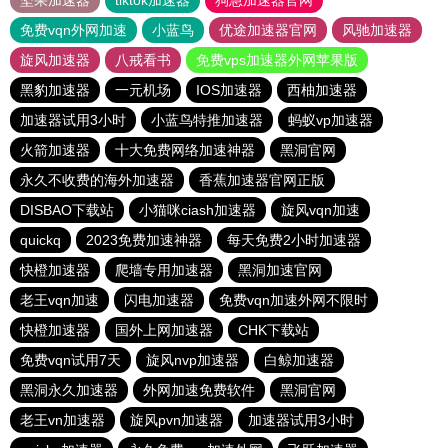
坚果加速器
tiktok加速器
狗急加速器官网
免费vqn外网加速
小蓝鸟
优途加速器官网
风驰加速器
旋风加速器
八戒看书
免费vps加速器外网苹果版
黑豹加速器
一元机场
IOS加速器
西柚加速器
加速器试用3小时
小蓝鸟特推加速器
蚂蚁vp加速器
火箭加速器
十大免费网络加速神器
黑洞官网
永久不收费的海外加速器
香蕉加速器官网正版
DISBAO下载站
小猫咪ciash加速器
旋风vqn加速
quickq
2023免费加速神器
每天免费2小时加速器
快橙加速器
爬墙专用加速器
黑洞加速官网
老王vqn加速
闪电加速器
免费vqn加速外网不限时
快橙加速器
国外上网加速器
CHK下载站
免费vqn试用7天
旋风nvp加速器
白鲸加速器
黑洞永久加速器
外网加速免费软件
黑洞官网
老王vn加速器
旋风pvn加速器
加速器试用3小时