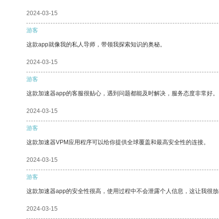
2024-03-15
游客
这款app就像我的私人导师，带领我探索知识的奥秘。
2024-03-15
游客
这款加速器app的客服很贴心，遇到问题都能及时解决，服务态度非常好。
2024-03-15
游客
这款加速器VPM应用程序可以给你提供全球覆盖和最高安全性的连接。
2024-03-15
游客
这款加速器app的安全性很高，使用过程中不会泄露个人信息，这让我很
2024-03-15