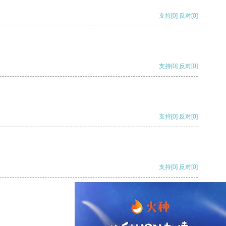
支持
[0]
反对
[0]
支持
[0]
反对
[0]
支持
[0]
反对
[0]
支持
[0]
反对
[0]
支持
[0]
反对
[0]