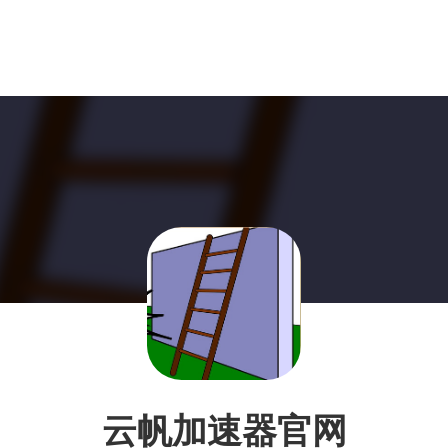
云帆加速器官网