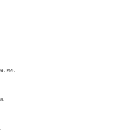
中游刃有余。
绩。
。