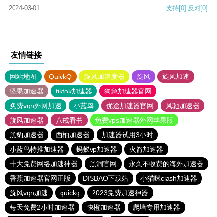
2024-03-01
支持
[0]
反对
[0]
友情链接
网站地图
QuickQ
旋风加速度器
旋风
旋风加速
坚果加速器
tiktok加速器
狗急加速器官网
免费vqn外网加速
小蓝鸟
优途加速器官网
风驰加速器
旋风加速器
八戒看书
免费vps加速器外网苹果版
黑豹加速器
西柚加速器
加速器试用3小时
小蓝鸟特推加速器
蚂蚁vp加速器
火箭加速器
十大免费网络加速神器
黑洞官网
永久不收费的海外加速器
香蕉加速器官网正版
DISBAO下载站
小猫咪ciash加速器
旋风vqn加速
quickq
2023免费加速神器
每天免费2小时加速器
快橙加速器
爬墙专用加速器