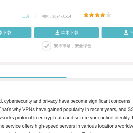
工具
|
时间：2024-01-14
|
卓下载
苹果下载
安卓市场，安全绿色
orld, cybersecurity and privacy have become significant concern
y. That's why VPNs have gained popularity in recent years, and 
ks protocol to encrypt data and secure your online identity. It i
e service offers high-speed servers in various locations worldw