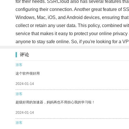
for their needs. SSRCloud also has several features that
configuring their connection. Another great feature of SS
Windows, Mac, iOS, and Android devices, ensuring that us
collect or retain any user data. This policy, combined w
service that makes it easy to protect your online privacy 
anyone to stay safe online. So, if you're looking for a 
评论
游客
这个软件很好用
2024-01-14
游客
超级好用的加速器，妈妈再也不用担心我的学习啦！
2024-01-14
游客