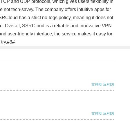
s TCP and UDP protocols, which gives users flexibility in
re not tech-savvy. The company offers intuitive apps for
SRCloud has a strict no-logs policy, meaning it does not
vate. Overall, SSRCloud is a reliable and innovative VPN
nd user-friendly interface, the service makes it easy for
 try.#3#
支持
[0]
反对
[0]
支持
[0]
反对
[0]