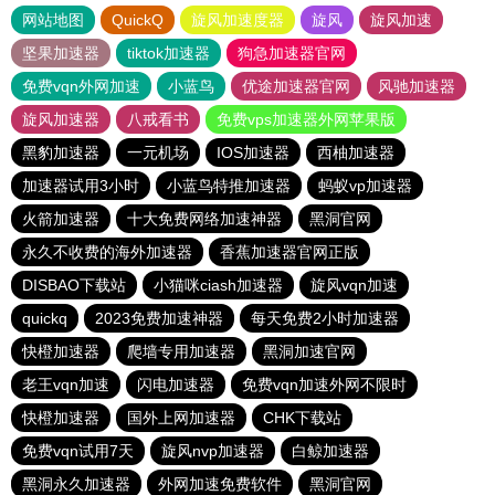
网站地图
QuickQ
旋风加速度器
旋风
旋风加速
坚果加速器
tiktok加速器
狗急加速器官网
免费vqn外网加速
小蓝鸟
优途加速器官网
风驰加速器
旋风加速器
八戒看书
免费vps加速器外网苹果版
黑豹加速器
一元机场
IOS加速器
西柚加速器
加速器试用3小时
小蓝鸟特推加速器
蚂蚁vp加速器
火箭加速器
十大免费网络加速神器
黑洞官网
永久不收费的海外加速器
香蕉加速器官网正版
DISBAO下载站
小猫咪ciash加速器
旋风vqn加速
quickq
2023免费加速神器
每天免费2小时加速器
快橙加速器
爬墙专用加速器
黑洞加速官网
老王vqn加速
闪电加速器
免费vqn加速外网不限时
快橙加速器
国外上网加速器
CHK下载站
免费vqn试用7天
旋风nvp加速器
白鲸加速器
黑洞永久加速器
外网加速免费软件
黑洞官网