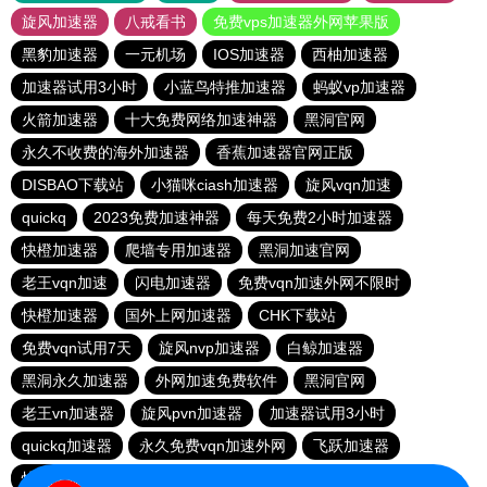
旋风加速器
八戒看书
免费vps加速器外网苹果版
黑豹加速器
一元机场
IOS加速器
西柚加速器
加速器试用3小时
小蓝鸟特推加速器
蚂蚁vp加速器
火箭加速器
十大免费网络加速神器
黑洞官网
永久不收费的海外加速器
香蕉加速器官网正版
DISBAO下载站
小猫咪ciash加速器
旋风vqn加速
quickq
2023免费加速神器
每天免费2小时加速器
快橙加速器
爬墙专用加速器
黑洞加速官网
老王vqn加速
闪电加速器
免费vqn加速外网不限时
快橙加速器
国外上网加速器
CHK下载站
免费vqn试用7天
旋风nvp加速器
白鲸加速器
黑洞永久加速器
外网加速免费软件
黑洞官网
老王vn加速器
旋风pvn加速器
加速器试用3小时
quickq加速器
永久免费vqn加速外网
飞跃加速器
快连lets加速器