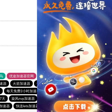
支持
[0]
反对
[0]
支持
[0]
反对
[0]
鸟
优途加速器官网
风驰加速器
旋风加速器
八戒看书
加速器
火箭加速器
十大免费网络加速神器
黑洞官网
器
每天免费2小时加速器
快橙加速器
爬墙专用加速器
7天
旋风nvp加速器
白鲸加速器
黑洞永久加速器
加速器
快连lets加速器