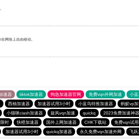
。
你在网络上自由移动。
加速器
tiktok加速器
狗急加速器官网
免费vqn外网加速
小蓝
器
西柚加速器
加速器试用3小时
小蓝鸟特推加速器
蚂蚁vp
小猫咪ciash加速器
旋风vqn加速
quickq
2023免费加速神
不限时
快橙加速器
国外上网加速器
CHK下载站
免费vqn试用
加速器试用3小时
quickq加速器
永久免费vqn加速外网
飞跃