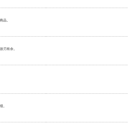
的商品。
中游刃有余。
绩。