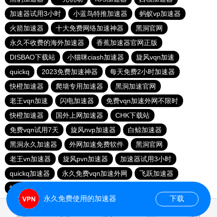
加速器试用3小时
小蓝鸟特推加速器
蚂蚁vp加速器
火箭加速器
十大免费网络加速神器
黑洞官网
永久不收费的海外加速器
香蕉加速器官网正版
DISBAO下载站
小猫咪ciash加速器
旋风vqn加速
quickq
2023免费加速神器
每天免费2小时加速器
快橙加速器
爬墙专用加速器
黑洞加速官网
老王vqn加速
闪电加速器
免费vqn加速外网不限时
快橙加速器
国外上网加速器
CHK下载站
免费vqn试用7天
旋风nvp加速器
白鲸加速器
黑洞永久加速器
外网加速免费软件
黑洞官网
老王vn加速器
旋风pvn加速器
加速器试用3小时
quickq加速器
永久免费vqn加速外网
飞跃加速器
快连lets加速器
永久免费使用的加速器
下载
1.020273s
首页
安卓
苹果
排行
推荐