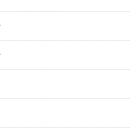
。
。
。