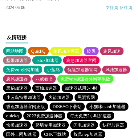
2024-06-06
支持
[0]
反对
[0]
友情链接
网站地图
QuickQ
旋风加速度器
旋风
旋风加速
坚果加速器
tiktok加速器
狗急加速器官网
免费vqn外网加速
小蓝鸟
优途加速器官网
风驰加速器
旋风加速器
八戒看书
免费vps加速器外网苹果版
黑豹加速器
西柚加速器
加速器试用3小时
小蓝鸟特推加速器
火箭加速器
黑洞官网
香蕉加速器官网正版
DISBAO下载站
小猫咪ciash加速器
quickq
2023免费加速神器
每天免费2小时加速器
快橙加速器
爬墙专用加速器
闪电加速器
快橙加速器
国外上网加速器
CHK下载站
旋风nvp加速器