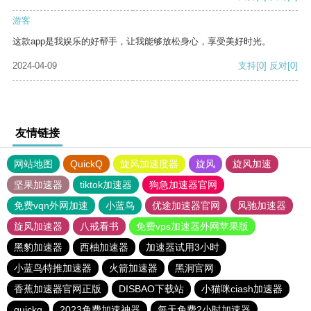
游客
这款app是我娱乐的好帮手，让我能够放松身心，享受美好时光。
2024-04-09
支持
[0]
反对
[0]
友情链接
网站地图
QuickQ
旋风加速度器
旋风
旋风加速
坚果加速器
tiktok加速器
狗急加速器官网
免费vqn外网加速
小蓝鸟
优途加速器官网
风驰加速器
旋风加速器
八戒看书
免费vps加速器外网苹果版
黑豹加速器
西柚加速器
加速器试用3小时
小蓝鸟特推加速器
火箭加速器
黑洞官网
香蕉加速器官网正版
DISBAO下载站
小猫咪ciash加速器
quickq
2023免费加速神器
每天免费2小时加速器