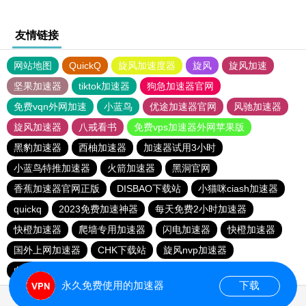
友情链接
网站地图
QuickQ
旋风加速度器
旋风
旋风加速
坚果加速器
tiktok加速器
狗急加速器官网
免费vqn外网加速
小蓝鸟
优途加速器官网
风驰加速器
旋风加速器
八戒看书
免费vps加速器外网苹果版
黑豹加速器
西柚加速器
加速器试用3小时
小蓝鸟特推加速器
火箭加速器
黑洞官网
香蕉加速器官网正版
DISBAO下载站
小猫咪ciash加速器
quickq
2023免费加速神器
每天免费2小时加速器
快橙加速器
爬墙专用加速器
闪电加速器
快橙加速器
国外上网加速器
CHK下载站
旋风nvp加速器
白鲸加速器
加速器试用3小时
快连lets加速器
永久免费使用的加速器
下载