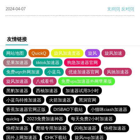
2024-04-07
支持
[0]
反对
[0]
友情链接
网站地图
QuickQ
旋风加速度器
旋风
旋风加速
坚果加速器
tiktok加速器
狗急加速器官网
免费vqn外网加速
小蓝鸟
优途加速器官网
风驰加速器
旋风加速器
八戒看书
免费vps加速器外网苹果版
黑豹加速器
西柚加速器
加速器试用3小时
小蓝鸟特推加速器
火箭加速器
黑洞官网
香蕉加速器官网正版
DISBAO下载站
小猫咪ciash加速器
quickq
2023免费加速神器
每天免费2小时加速器
快橙加速器
爬墙专用加速器
闪电加速器
快橙加速器
国外上网加速器
CHK下载站
旋风nvp加速器