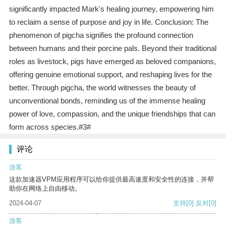
significantly impacted Mark's healing journey, empowering him
to reclaim a sense of purpose and joy in life. Conclusion: The
phenomenon of pigcha signifies the profound connection
between humans and their porcine pals. Beyond their traditional
roles as livestock, pigs have emerged as beloved companions,
offering genuine emotional support, and reshaping lives for the
better. Through pigcha, the world witnesses the beauty of
unconventional bonds, reminding us of the immense healing
power of love, compassion, and the unique friendships that can
form across species.#3#
评论
游客
这款加速器VPM应用程序可以给你提供最高速度和安全性的连接，并帮
助你在网络上自由移动。
2024-04-07
支持
[0]
反对
[0]
游客